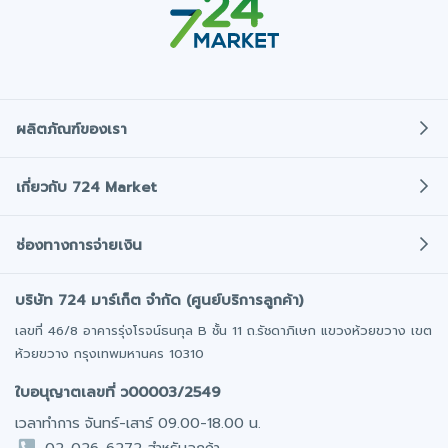
ผลิตภัณฑ์ของเรา
ประกันภัยรถยนต์
เกี่ยวกับ 724 Market
ประกันภัยรถมอเตอร์ไซค์
เกี่ยวกับเรา
พ.ร.บ. รถยนต์
ช่องทางการจ่ายเงิน
ข่าวสารและกิจกรรม
ประกันภัยการเดินทาง
โปรโมชั่น
บริษัท 724 มาร์เก็ต จำกัด (ศูนย์บริการลูกค้า)
โอนเงินเข้าบริษัทประกันโดยตรง
ประกันสุขภาพ/อุบัติเหตุ
มั่นใจได้ทุกการชำระเงิน
ติดต่อเรา
เลขที่ 46/8 อาคารรุ่งโรจน์ธนกุล B ชั้น 11 ถ.รัชดาภิเษก แขวงห้วยขวาง เขต
ออฟฟิศให้เช่า
ห้วยขวาง กรุงเทพมหานคร 10310
ร่วมงานกับเรา
รถยนต์มือสอง
ชำระเงินผ่านบัตรเครดิต / เดบิต
ใบอนุญาตเลขที่ ว00003/2549
นักลงทุนสัมพันธ์​
มีผ่อน 0% นาน 10 เดือน
เวลาทำการ จันทร์-เสาร์ 09.00-18.00 น.