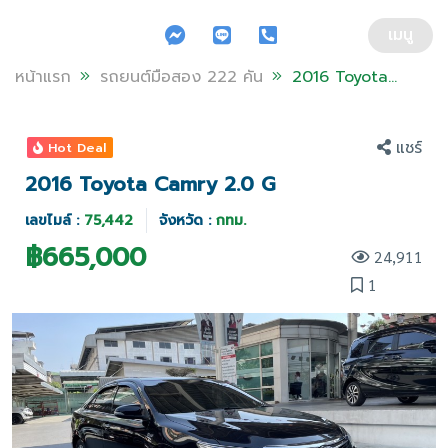
ข้ามไปยังส่วนของข้อมูล
เมนู
หน้าแรก
รถยนต์มือสอง 222 คัน
2016 Toyota
Camry 2.0 G
แชร์
Hot Deal
2016 Toyota Camry 2.0 G
เลขไมล์ :
75,442
จังหวัด :
กทม.
฿
665,000
24,911
1