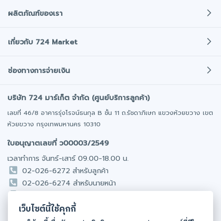
ผลิตภัณฑ์ของเรา
ประกันภัยรถยนต์
เกี่ยวกับ 724 Market
ประกันภัยรถมอเตอร์ไซค์
เกี่ยวกับเรา
พ.ร.บ. รถยนต์
ช่องทางการจ่ายเงิน
ข่าวสารและกิจกรรม
ประกันภัยการเดินทาง
โปรโมชั่น
บริษัท 724 มาร์เก็ต จำกัด (ศูนย์บริการลูกค้า)
โอนเงินเข้าบริษัทประกันโดยตรง
ประกันสุขภาพ/อุบัติเหตุ
มั่นใจได้ทุกการชำระเงิน
ติดต่อเรา
เลขที่ 46/8 อาคารรุ่งโรจน์ธนกุล B ชั้น 11 ถ.รัชดาภิเษก แขวงห้วยขวาง เขต
ออฟฟิศให้เช่า
ห้วยขวาง กรุงเทพมหานคร 10310
ร่วมงานกับเรา
รถยนต์มือสอง
ชำระเงินผ่านบัตรเครดิต / เดบิต
ใบอนุญาตเลขที่ ว00003/2549
นักลงทุนสัมพันธ์​
มีผ่อน 0% นาน 10 เดือน
เวลาทำการ จันทร์-เสาร์ 09.00-18.00 น.
02-026-6272 สำหรับลูกค้า
โอนเงินผ่าน Internet Banking
02-026-6274 สำหรับนายหน้า
สะดวกทุกที่ทุกเวลา
081-831-9089 รับเรื่องร้องเรียน
เว็บไซต์นี้ใช้คุกกี้
095-856-7884 ประกันสุขภาพ / มะเร็ง (ไทย & English)
ชำระเงินผ่าน Counter Service