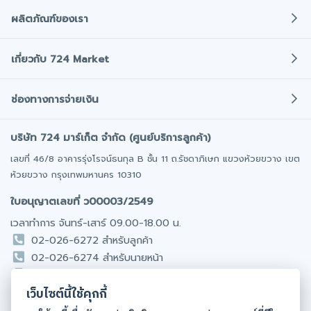
ผลิตภัณฑ์ของเรา
ประกันภัยรถยนต์
เกี่ยวกับ 724 Market
ประกันภัยรถมอเตอร์ไซค์
เกี่ยวกับเรา
พ.ร.บ. รถยนต์
ช่องทางการจ่ายเงิน
ข่าวสารและกิจกรรม
ประกันภัยการเดินทาง
โปรโมชั่น
บริษัท 724 มาร์เก็ต จำกัด (ศูนย์บริการลูกค้า)
โอนเงินเข้าบริษัทประกันโดยตรง
ประกันสุขภาพ/อุบัติเหตุ
มั่นใจได้ทุกการชำระเงิน
ติดต่อเรา
เลขที่ 46/8 อาคารรุ่งโรจน์ธนกุล B ชั้น 11 ถ.รัชดาภิเษก แขวงห้วยขวาง เขต
ออฟฟิศให้เช่า
ห้วยขวาง กรุงเทพมหานคร 10310
ร่วมงานกับเรา
รถยนต์มือสอง
ชำระเงินผ่านบัตรเครดิต / เดบิต
ใบอนุญาตเลขที่ ว00003/2549
นักลงทุนสัมพันธ์​
มีผ่อน 0% นาน 10 เดือน
เวลาทำการ จันทร์-เสาร์ 09.00-18.00 น.
02-026-6272 สำหรับลูกค้า
โอนเงินผ่าน Internet Banking
02-026-6274 สำหรับนายหน้า
สะดวกทุกที่ทุกเวลา
081-831-9089 รับเรื่องร้องเรียน
เว็บไซต์นี้ใช้คุกกี้
095-856-7884 ประกันสุขภาพ / มะเร็ง (ไทย & English)
ชำระเงินผ่าน Counter Service