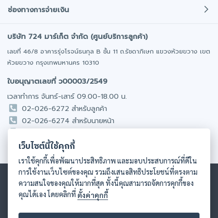
เกี่ยวกับเรา
พ.ร.บ. รถยนต์
ช่องทางการจ่ายเงิน
ข่าวสารและกิจกรรม
ประกันภัยการเดินทาง
โปรโมชั่น
บริษัท 724 มาร์เก็ต จำกัด (ศูนย์บริการลูกค้า)
โอนเงินเข้าบริษัทประกันโดยตรง
ประกันสุขภาพ/อุบัติเหตุ
มั่นใจได้ทุกการชำระเงิน
ติดต่อเรา
เลขที่ 46/8 อาคารรุ่งโรจน์ธนกุล B ชั้น 11 ถ.รัชดาภิเษก แขวงห้วยขวาง เขต
ออฟฟิศให้เช่า
ห้วยขวาง กรุงเทพมหานคร 10310
ร่วมงานกับเรา
รถยนต์มือสอง
ชำระเงินผ่านบัตรเครดิต / เดบิต
ใบอนุญาตเลขที่ ว00003/2549
นักลงทุนสัมพันธ์​
มีผ่อน 0% นาน 10 เดือน
เวลาทำการ จันทร์-เสาร์ 09.00-18.00 น.
02-026-6272 สำหรับลูกค้า
โอนเงินผ่าน Internet Banking
02-026-6274 สำหรับนายหน้า
สะดวกทุกที่ทุกเวลา
081-831-9089 รับเรื่องร้องเรียน
เว็บไซต์นี้ใช้คุกกี้
095-856-7884 ประกันสุขภาพ / มะเร็ง (ไทย & English)
ชำระเงินผ่าน Counter Service
เราใช้คุกกี้เพื่อพัฒนาประสิทธิภาพ และมอบประสบการณ์ที่ดีใน
ได้ทุกสาขาทั่วประเทศ
การใช้งานเว็บไซต์ของคุณ รวมถึงเสนอสิทธิประโยชน์ที่ตรงตาม
ความสนใจของคุณให้มากที่สุด ทั้งนี้คุณสามารถจัดการคุกกี้ของ
COD เก็บเงินปลายทาง
คุณได้เอง โดยคลิกที่
ตั้งค่าคุกกี้
ส่งถึงมือแล้วค่อยจ่าย
เงื่อนไขและข้อกำหนด